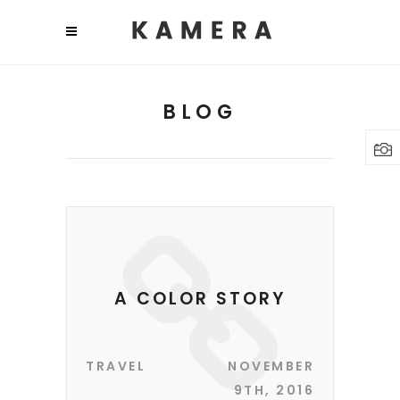
myhouseoffurniture.com
link slot gacor
slot online
situs togel
link gacor
situs togel
slot gacor
situs togel
slot gacor
toto togel
jacktoto
toto togel
toto togel
situs slot
situs slot
jacktoto
jacktoto
toto togel
link slot
slot resmi
situs slot
jacktoto
jacktoto
BLOG
A COLOR STORY
TRAVEL
NOVEMBER
9TH, 2016