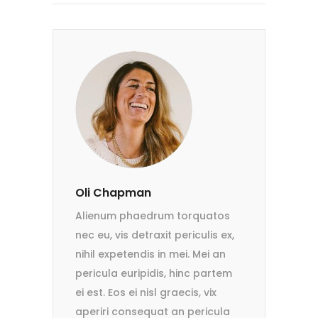
Oli Chapman
Alienum phaedrum torquatos
nec eu, vis detraxit periculis ex,
nihil expetendis in mei. Mei an
pericula euripidis, hinc partem
ei est. Eos ei nisl graecis, vix
aperiri consequat an pericula