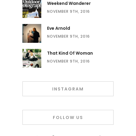
Weekend Wanderer
NOVEMBER 9TH, 2016
Eve Arnold
NOVEMBER 9TH, 2016
That Kind Of Woman
NOVEMBER 9TH, 2016
INSTAGRAM
FOLLOW US