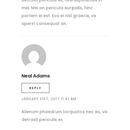
mei. Mei an pericula euripidis, hinc
partem ei est. Eos ei nisl graecis, vix
aperiri consequat an.
Neal Adams
REPLY
JANUARY 31ST, 2017 11:41 AM
Alienum phaedrum torquatos nec eu, vis
detraxit periculis ex