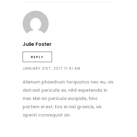
Julie Foster
REPLY
JANUARY 31ST, 2017 11:41 AM
Alienum phaedrum torquatos nec eu, vis
detraxit periculis ex, nihil expetendis in
mei. Mei an pericula euripidis, hinc
partem ei est. Eos ei nisl graecis, vix
aperiri consequat an.