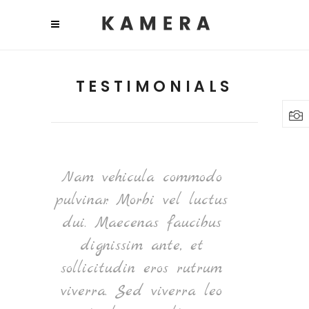
TESTIMONIALS
Nam vehicula commodo
Nullam id d
pulvinar. Morbi vel luctus
ultricies v
dui. Maecenas faucibus
elit. Aen
dignissim ante, et
quam. Pe
sollicitudin eros rutrum
ornare sem 
viverra. Sed viverra leo
venenatis 